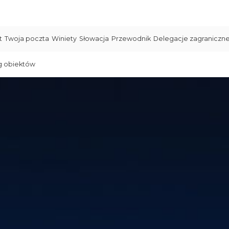
t
Twoja poczta
Winiety
Słowacja
Przewodnik
Delegacje zagraniczn
g obiektów