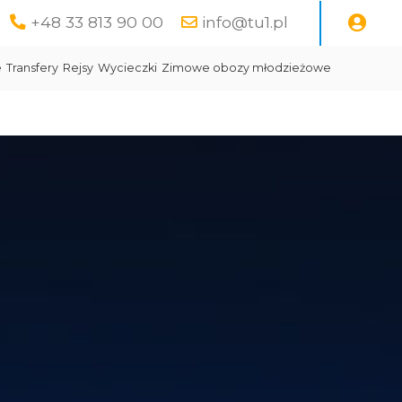
+48 33 813 90 00
info@tu1.pl
e
Transfery
Rejsy
Wycieczki
Zimowe obozy młodzieżowe