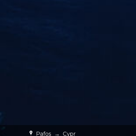
Pafos
→
Cypr