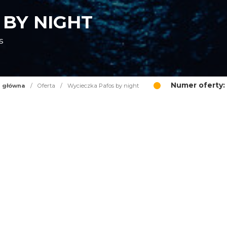
 BY NIGHT
s
Numer oferty:
a główna
/
Oferta
/
Wycieczka Pafos by night