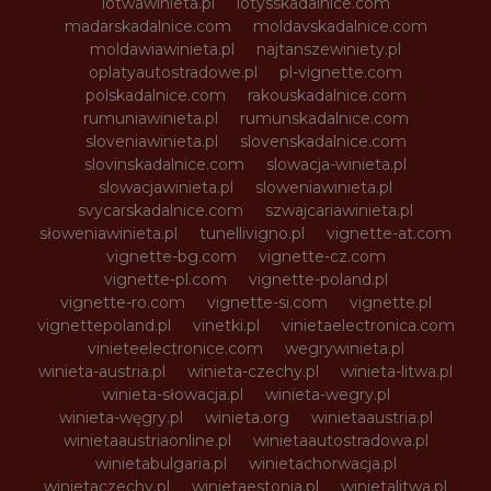
lotwawinieta.pl
lotysskadalnice.com
madarskadalnice.com
moldavskadalnice.com
moldawiawinieta.pl
najtanszewiniety.pl
oplatyautostradowe.pl
pl-vignette.com
polskadalnice.com
rakouskadalnice.com
rumuniawinieta.pl
rumunskadalnice.com
sloveniawinieta.pl
slovenskadalnice.com
slovinskadalnice.com
slowacja-winieta.pl
slowacjawinieta.pl
sloweniawinieta.pl
svycarskadalnice.com
szwajcariawinieta.pl
słoweniawinieta.pl
tunellivigno.pl
vignette-at.com
vignette-bg.com
vignette-cz.com
vignette-pl.com
vignette-poland.pl
vignette-ro.com
vignette-si.com
vignette.pl
vignettepoland.pl
vinetki.pl
vinietaelectronica.com
vinieteelectronice.com
wegrywinieta.pl
winieta-austria.pl
winieta-czechy.pl
winieta-litwa.pl
winieta-słowacja.pl
winieta-wegry.pl
winieta-węgry.pl
winieta.org
winietaaustria.pl
winietaaustriaonline.pl
winietaautostradowa.pl
winietabulgaria.pl
winietachorwacja.pl
winietaczechy.pl
winietaestonia.pl
winietalitwa.pl