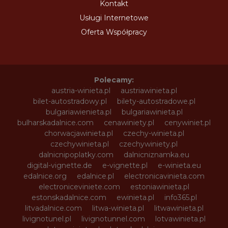
Kontakt
Usługi Internetowe
Oferta Współpracy
Polecamy:
austria-winieta.pl
austriawinieta.pl
bilet-autostradowy.pl
bilety-autostradowe.pl
bulgariawienieta.pl
bulgariawinieta.pl
bulharskadalnice.com
cenawiniety.pl
cenywiniet.pl
chorwacjawinieta.pl
czechy-winieta.pl
czechywinieta.pl
czechywiniety.pl
dalnicnipoplatky.com
dalnicniznamka.eu
digital-vignette.de
e-vignette.pl
e-winieta.eu
edalnice.org
edalnice.pl
electronicavinieta.com
electroniceviniete.com
estoniawinieta.pl
estonskadalnice.com
ewinieta.pl
info365.pl
litvadalnice.com
litwa-winieta.pl
litwawinieta.pl
livignotunel.pl
livignotunnel.com
lotvawinieta.pl