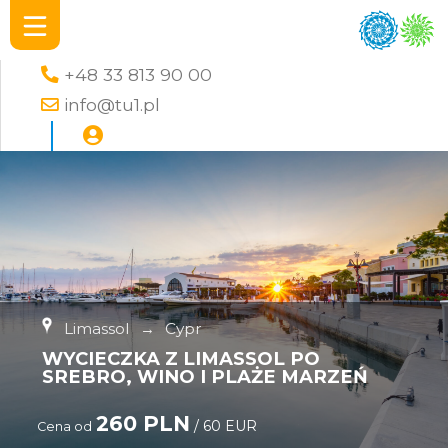
+48 33 813 90 00
info@tu1.pl
Limassol
→
Cypr
WYCIECZKA Z LIMASSOL PO
SREBRO, WINO I PLAŻE MARZEŃ
260 PLN
/ 60 EUR
Cena od