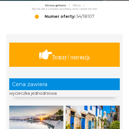
Strona główna
/
Oferta
/
Wycieczka z Limassol po srebro, wino i plaże marzeń
Numer oferty:
54/18107
Terminy / rezerwacja
Cena zawiera
wycieczka jednodniowa