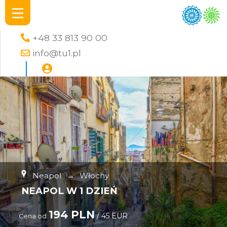
+48 33 813 90 00
info@tu1.pl
Neapol
→
Włochy
NEAPOL W 1 DZIEŃ
194 PLN
/ 45 EUR
Cena od