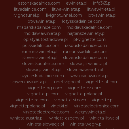
estonskadalnice.com
ewinieta.pl
info365.pl
litvadalnice.com
litwa-winieta.pl
litwawinieta.pl
livignotunel.pl
livignotunnel.com
lotvawinieta.pl
lotwawinieta.pl
lotysskadalnice.com
madarskadalnice.com
moldavskadalnice.com
moldawiawinieta.pl
najtanszewiniety.pl
oplatyautostradowe.pl
pl-vignette.com
polskadalnice.com
rakouskadalnice.com
rumuniawinieta.pl
rumunskadalnice.com
sloveniawinieta.pl
slovenskadalnice.com
slovinskadalnice.com
slowacja-winieta.pl
slowacjawinieta.pl
sloweniawinieta.pl
svycarskadalnice.com
szwajcariawinieta.pl
słoweniawinieta.pl
tunellivigno.pl
vignette-at.com
vignette-bg.com
vignette-cz.com
vignette-pl.com
vignette-poland.pl
vignette-ro.com
vignette-si.com
vignette.pl
vignettepoland.pl
vinetki.pl
vinietaelectronica.com
vinieteelectronice.com
wegrywinieta.pl
winieta-austria.pl
winieta-czechy.pl
winieta-litwa.pl
winieta-słowacja.pl
winieta-wegry.pl