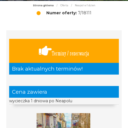
Strona główna
/
Oferta
/
Neapol w 1 dzień
Numer oferty:
7/18111
Terminy / rezerwacja
Brak aktualnych terminów!
Cena zawiera
wycieczka 1 dniowa po Neapolu