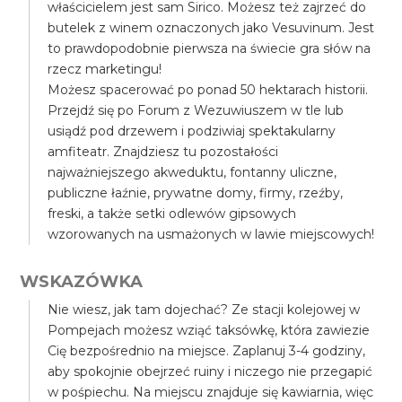
właścicielem jest sam Sirico. Możesz też zajrzeć do
butelek z winem oznaczonych jako Vesuvinum. Jest
to prawdopodobnie pierwsza na świecie gra słów na
rzecz marketingu!
Możesz spacerować po ponad 50 hektarach historii.
Przejdź się po Forum z Wezuwiuszem w tle lub
usiądź pod drzewem i podziwiaj spektakularny
amfiteatr. Znajdziesz tu pozostałości
najważniejszego akweduktu, fontanny uliczne,
publiczne łaźnie, prywatne domy, firmy, rzeźby,
freski, a także setki odlewów gipsowych
wzorowanych na usmażonych w lawie miejscowych!
WSKAZÓWKA
Nie wiesz, jak tam dojechać? Ze stacji kolejowej w
Pompejach możesz wziąć taksówkę, która zawiezie
Cię bezpośrednio na miejsce. Zaplanuj 3-4 godziny,
aby spokojnie obejrzeć ruiny i niczego nie przegapić
w pośpiechu. Na miejscu znajduje się kawiarnia, więc