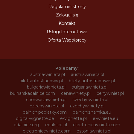
Regulamin strony
Zaloguj się
Kontakt
Usługi Internetowe
Oferta Współpracy
Polecamy:
austria-winieta.pl
austriawinieta.pl
bilet-autostradowy.pl
bilety-autostradowe.pl
bulgariawienieta.pl
bulgariawinieta.pl
bulharskadalnice.com
cenawiniety.pl
cenywiniet.pl
chorwacjawinieta.pl
czechy-winieta.pl
czechywinieta.pl
czechywiniety.pl
dalnicnipoplatky.com
dalnicniznamka.eu
digital-vignette.de
e-vignette.pl
e-winieta.eu
edalnice.org
edalnice.pl
electronicavinieta.com
electroniceviniete.com
estoniawinieta.pl