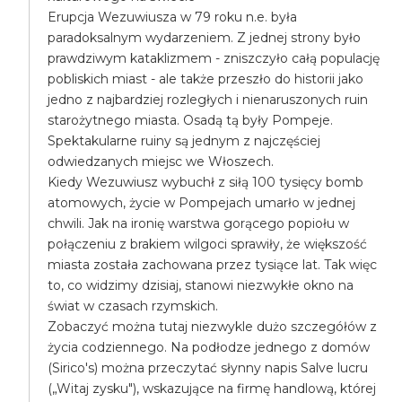
Erupcja Wezuwiusza w 79 roku n.e. była
paradoksalnym wydarzeniem. Z jednej strony było
prawdziwym kataklizmem - zniszczyło całą populację
pobliskich miast - ale także przeszło do historii jako
jedno z najbardziej rozległych i nienaruszonych ruin
starożytnego miasta. Osadą tą były Pompeje.
Spektakularne ruiny są jednym z najczęściej
odwiedzanych miejsc we Włoszech.
Kiedy Wezuwiusz wybuchł z siłą 100 tysięcy bomb
atomowych, życie w Pompejach umarło w jednej
chwili. Jak na ironię warstwa gorącego popiołu w
połączeniu z brakiem wilgoci sprawiły, że większość
miasta została zachowana przez tysiące lat. Tak więc
to, co widzimy dzisiaj, stanowi niezwykłe okno na
świat w czasach rzymskich.
Zobaczyć można tutaj niezwykle dużo szczegółów z
życia codziennego. Na podłodze jednego z domów
(Sirico's) można przeczytać słynny napis Salve lucru
(„Witaj zysku"), wskazujące na firmę handlową, której